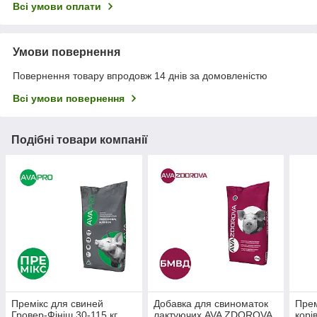
Всі умови оплати
Умови повернення
Повернення товару впродовж 14 днів за домовленістю
Всі умови повернення
Подібні товари компанії
Премікс для свиней
Добавка для свиноматок
Прем
Гровер-Фініш 30-115 кг
лактуючих AVA ZDOROVA
корі