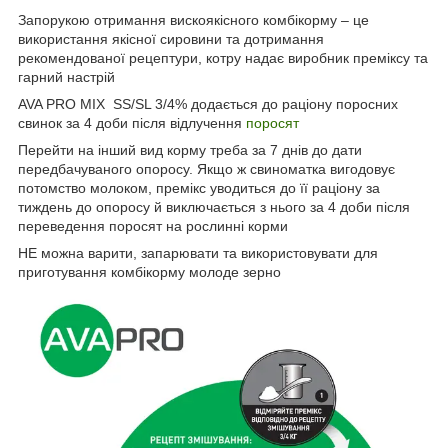
Запорукою отримання вискоякісного комбікорму – це
використання якісної сировини та дотримання
рекомендованої рецептури, котру надає виробник преміксу та
гарний настрій
AVA PRO MIX SS/SL 3/4% додається до раціону поросних
свинок за 4 доби після відлучення
поросят
Перейти на інший вид корму треба за 7 днів до дати
передбачуваного опоросу. Якщо ж свиноматка вигодовує
потомство молоком, премікс уводиться до її раціону за
тиждень до опоросу й виключається з нього за 4 доби після
переведення поросят на рослинні корми
НЕ можна варити, запарювати та використовувати для
приготування комбікорму молоде зерно