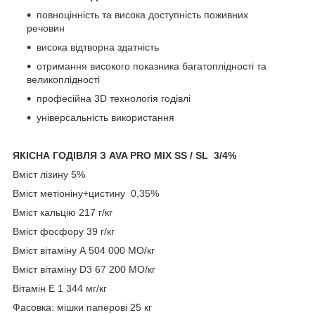
повноцінність та висока доступність поживних
речовин
висока відтворна здатність
отримання високого показника багатоплідності та
великоплідності
професійна 3D технологія годівлі
універсальність використання
ЯКІСНА ГОДІВЛЯ З AVA PRO MIX SS / SL 3/4%
Вміст лізину 5%
Вміст метіоніну+цистину 0,35%
Вміст кальцію 217 г/кг
Вміст фосфору 39 г/кг
Вміст вітаміну А 504 000 МО/кг
Вміст вітаміну D3 67 200 МО/кг
Вітамін Е 1 344 мг/кг
Фасовка: мішки паперові 25 кг