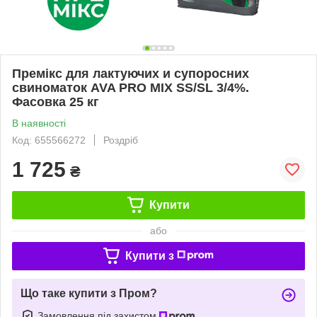
Премікс для лактуючих и супоросних
свиноматок AVA PRO MIX SS/SL 3/4%.
Фасовка 25 кг
В наявності
Код: 655566272
Роздріб
1 725
₴
Купити
або
Купити з
Що таке купити з Пром?
Замовлення під захистом