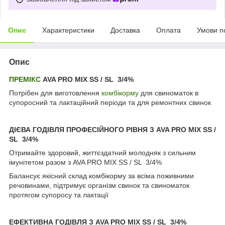
Опис
Характеристики
Доставка
Оплата
Умови п
Опис
ПРЕМІКС
AVA PRO MIX SS / SL 3/4%
Потрібен для виготовлення
комбікорму
для свиноматок в
супоросний та лактаційний періоди та для ремонтних свинок
ДІЄВА ГОДІВЛЯ ПРОФЕСІЙНОГО РІВНЯ З AVA PRO MIX SS /
SL 3/4%
Отримайте здоровий, життєздатний молодняк з сильним
імунітетом разом з AVA PRO MIX SS / SL 3/4%
Балансує якісний склад комбікорму за всіма поживними
речовинами, підтримує організм свинок та свиноматок
протягом супоросу та лактації
ЕФЕКТИВНА ГОДІВЛЯ З AVA PRO MIX SS / SL 3/4%