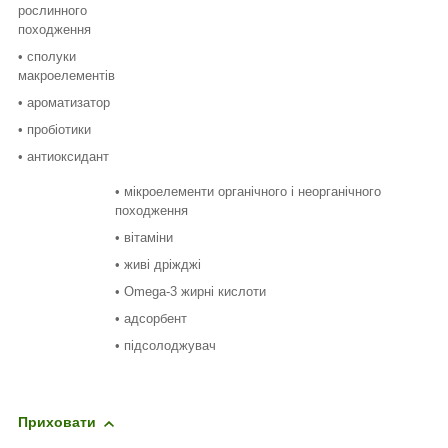
рослинного
походження
• сполуки
макроелементів
• ароматизатор
• пробіотики
• антиоксидант
• мікроелементи органічного і неорганічного
походження
• вітаміни
• живі дріжджі
• Omega-3 жирні кислоти
• адсорбент
• підсолоджувач
Приховати