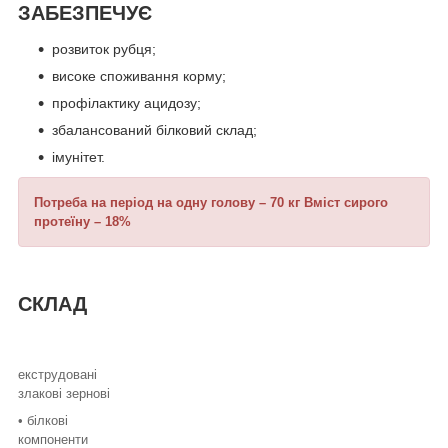
ЗАБЕЗПЕЧУЄ
розвиток рубця;
високе споживання корму;
профілактику ацидозу;
збалансований білковий склад;
імунітет.
Потреба на період на одну голову – 70 кг Вміст сирого
протеїну – 18%
СКЛАД
екструдовані
злакові зернові
• білкові
компоненти