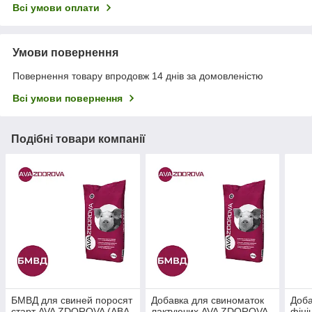
Всі умови оплати
Умови повернення
Повернення товару впродовж 14 днів за домовленістю
Всі умови повернення
Подібні товари компанії
БМВД для свиней поросят
Добавка для свиноматок
Доба
старт AVA ZDOROVA (АВА
лактуючих AVA ZDOROVA
фін