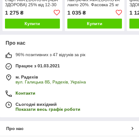
ЗДОРОВА) 25% від 12-30
лакто 20%. Фасовка 25 кг
ЗДОР
кг. Фасовка 25 кг
кг. 
1 275
1 035
1 1
₴
₴
Купити
Купити
Про нас
96% позитивних з 47 відгуків за рік
Працює з 01.03.2021
м. Радехів
вул. Галицька 8Б, Радехів, Україна
Контакти
Сьогодні вихідний
Показати весь графік роботи
Про нас