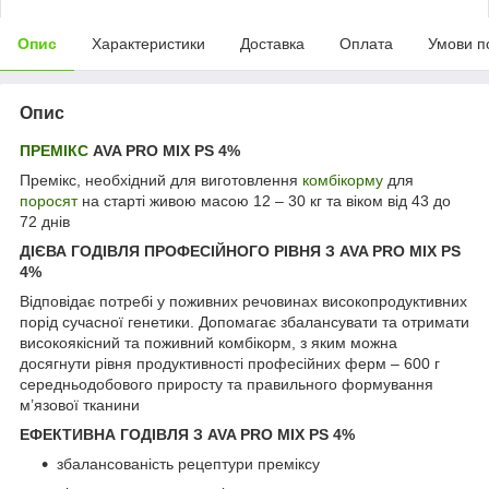
Опис
Характеристики
Доставка
Оплата
Умови п
Опис
ПРЕМІКС
AVA PRO MIX PS 4%
Премікс, необхідний для виготовлення
комбікорму
для
поросят
на старті живою масою 12 – 30 кг та віком від 43 до
72 днів
ДІЄВА ГОДІВЛЯ ПРОФЕСІЙНОГО РІВНЯ З AVA PRO MIX PS
4%
Відповідає потребі у поживних речовинах високопродуктивних
порід сучасної генетики. Допомагає збалансувати та отримати
високоякісний та поживний комбікорм, з яким можна
досягнути рівня продуктивності професійних ферм – 600 г
середньодобового приросту та правильного формування
м’язової тканини
ЕФЕКТИВНА ГОДІВЛЯ З AVA PRO MIX PS 4%
збалансованість рецептури преміксу