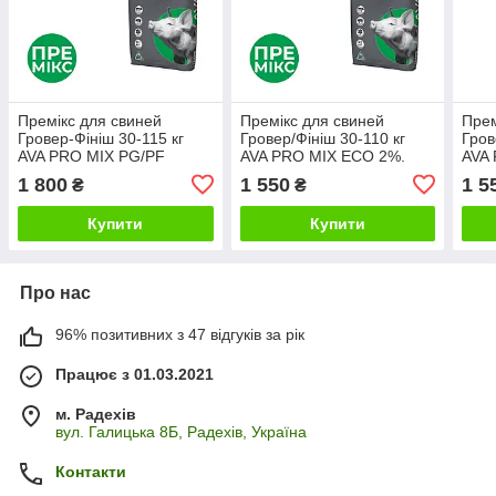
Премікс для свиней
Премікс для свиней
Прем
Гровер-Фініш 30-115 кг
Гровер/Фініш 30-110 кг
Гров
AVA PRO MIX PG/PF
AVA PRO MIX ECO 2%.
AVA
3/2,5%. Фасовка 25 кг
Фасовка 25 кг
Фасо
1 800
1 550
1 5
₴
₴
Купити
Купити
Про нас
96% позитивних з 47 відгуків за рік
Працює з 01.03.2021
м. Радехів
вул. Галицька 8Б, Радехів, Україна
Контакти