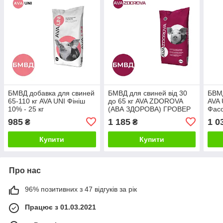
БМВД добавка для свиней
БМВД для свиней від 30
БВМД
65-110 кг AVA UNI Фініш
до 65 кг AVA ZDOROVA
AVA 
10% - 25 кг
(АВА ЗДОРОВА) ГРОВЕР
Фасо
15%, БМВД (БВМД),
985
1 185
1 0
₴
₴
упаковка 25 кг.
Купити
Купити
Про нас
96% позитивних з 47 відгуків за рік
Працює з 01.03.2021