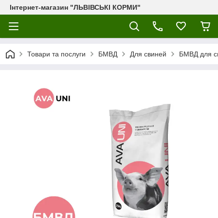
Інтернет-магазин "ЛЬВІВСЬКІ КОРМИ"
Товари та послуги
БМВД
Для свиней
БМВД для св