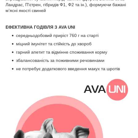
Ландрас, П'єтрен, гібридів Ф1, Ф2 та ін.), формуючи бажані
м’ясні якості свиней
ЕФЕКТИВНА ГОДІВЛЯ З AVA UNI
середньодобовий приріст 760 г на старті
міцний імунітет та стійкість до хвороб
гарний апетит та відмінне споживання корму
збалансованість за поживними речовинами
не потребує додаткового введення макух та шротів