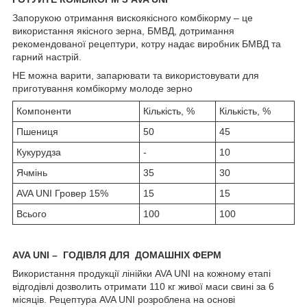
Запорукою отримання вискоякісного комбікорму – це
використання якісного зерна, БМВД, дотримання
рекомендованої рецептури, котру надає виробник БМВД та
гарний настрій.
НЕ можна варити, запарювати та використовувати для
приготування комбікорму молоде зерно
Компоненти
Кількість, %
Кількість, %
Пшениця
50
45
Кукурудза
-
10
Ячмінь
35
30
AVA UNI Гровер 15%
15
15
Всього
100
100
AVA UNI – ГОДІВЛЯ ДЛЯ ДОМАШНІХ ФЕРМ
Використання продукції лінійки AVA UNI на кожному етапі
відгодівлі дозволить отримати 110 кг живої маси свині за 6
місяців. Рецептура AVA UNI розроблена на основі