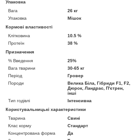
Упаковка
Вага
26 кг
Упаковка
Мішок
Кормові властивості
Клітковина
10.5 %
Протеїн
38 %
Призначення
% Введення
25%
Вага тварини
30-65 кг
Період
Гровер
Породи
Велика Біла, Гібриди F1, F2,
Дюрок, Ландрас, П'єтрен,
інші
Тип годівлі
Інтенсивна
Користувальницькі характеристики
Тварина
Свині
Клас корму
Стандарт
Концентрована форма
Да