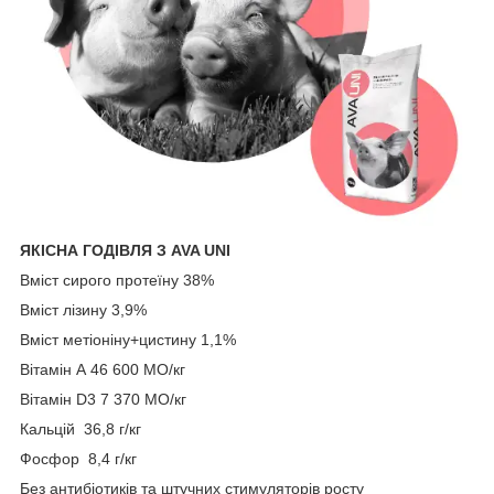
ЯКІСНА ГОДІВЛЯ З AVA UNI
Вміст сирого протеїну 38%
Вміст лізину 3,9%
Вміст метіоніну+цистину 1,1%
Вітамін А 46 600 МО/кг
Вітамін D3 7 370 МО/кг
Кальцій 36,8 г/кг
Фосфор 8,4 г/кг
Без антибіотиків та штучних стимуляторів росту