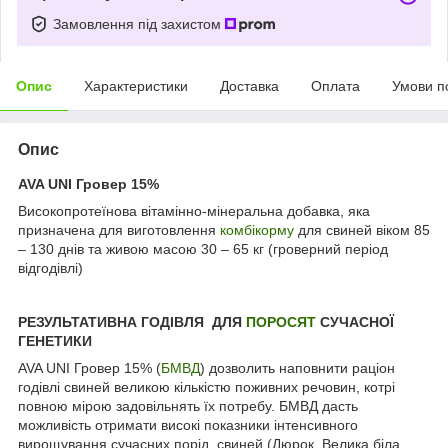
Замовлення під захистом
Опис
Характеристики
Доставка
Оплата
Умови п
Опис
AVA UNI Гровер 15%
Високопротеїнова вітамінно-мінеральна добавка, яка
призначена для виготовлення
комбікорму
для свиней віком 85
– 130 днів та живою масою 30 – 65 кг (гроверний період
відгодівлі)
РЕЗУЛЬТАТИВНА ГОДІВЛЯ ДЛЯ
ПОРОСЯТ
СУЧАСНОЇ
ГЕНЕТИКИ
AVA UNI Гровер 15% (
БМВД
) дозволить наповнити раціон
годівлі свиней великою кількістю поживних речовин, котрі
повною мірою задовільнять їх потребу. БМВД дасть
можливість отримати високі показники інтенсивного
вирощування сучасних порід свиней (Дюрок, Велика біла,