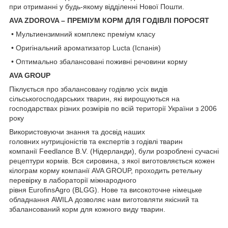
при отриманні у будь-якому відділенні Нової Пошти.
AVA ZDOROVA – ПРЕМІУМ КОРМ ДЛЯ ГОДІВЛІ ПОРОСЯТ
• Мультиензимний комплекс преміум класу
• Оригінальний ароматизатор Lucta (Іспанія)
• Оптимально збалансовані поживні речовини корму
AVA GROUP
Піклується про збалансовану годівлю усіх видів
сільськогосподарських тварин, які вирощуються на
господарствах різних розмірів по всій території України з 2006
року
Використовуючи знання та досвід наших
головних нутриціоністів та експертів з годівлі тварин
компанії Feedlance B.V. (Нідерланди), були розроблені сучасні
рецептури кормів. Вся сировина, з якої виготовляється кожен
кілограм корму компанії AVA GROUP, проходить ретельну
перевірку в лабораторії міжнародного
рівня EurofinsAgro (BLGG). Нове та високоточне німецьке
обладнання AWILA дозволяє нам виготовляти якісний та
збалансований корм для кожного виду тварин.