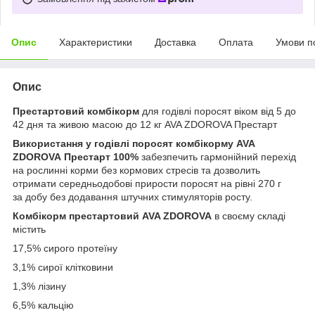
Опис
Характеристики
Доставка
Оплата
Умови п
Опис
Престартовий комбікорм
для годівлі поросят віком від 5 до
42 дня та живою масою до 12 кг AVA ZDOROVA Престарт
Використання у годівлі поросят комбікорму AVA
ZDOROVA Престарт 100%
забезпечить гармонійний перехід
на рослинні корми без кормових стресів та дозволить
отримати середньодобові прирости поросят на рівні 270 г
за добу без додавання штучних стимуляторів росту.
Комбікорм престартовий AVA ZDOROVA
в своєму складі
містить
17,5% сирого протеїну
3,1% сирої клітковини
1,3% лізину
6,5% кальцію