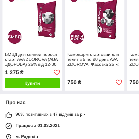
БМВД для свиней поросят
Комбікорм стартовий для
Комб
старт AVA ZDOROVA (АВА
телят з 5 по 90 день AVA
теля
ЗДОРОВА) 25% від 12-30
ZDOROVA. Фасовка 25 кг.
ZDOR
кг. Фасовка 25 кг
1 275
₴
750
750
₴
Купити
Про нас
96% позитивних з 47 відгуків за рік
Працює з 01.03.2021
м. Радехів